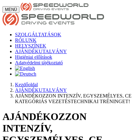
MENÜ
SZOLGÁLTATÁSOK
RÓLUNK
HELYSZÍNEK
AJÁNDÉKUTALVÁNY
Higiéniai előírások
Adatvédelmi tájékoztató
Kezdőoldal
AJÁNDÉKUTALVÁNY
AJÁNDÉKOZZON INTENZÍV, EGYSZEMÉLYES, CE
KATEGÓRIÁS VEZETÉSTECHNIKAI TRÉNINGET!
AJÁNDÉKOZZON
INTENZÍV,
EGYSZEMÉLYES, CE