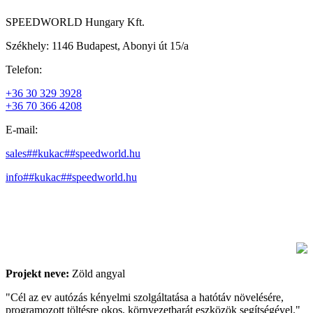
SPEEDWORLD Hungary Kft.
Székhely: 1146 Budapest, Abonyi út 15/a
Telefon:
+36 30 329 3928
+36 70 366 4208
E-mail:
sales##kukac##speedworld.hu
info##kukac##speedworld.hu
Projekt neve:
Zöld angyal
"Cél az ev autózás kényelmi szolgáltatása a hatótáv növelésére,
programozott töltésre okos, környezetbarát eszközök segítségével."