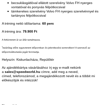
becsuklásgátlóval ellátott szerelvény Volvo FH nyerges
vontatóval és ponyvás félpótkocsival
támkerekes szerelvény Volvo FH nyerges szerelvénnyel és
tartányos félpótkocsival
A tréning nettó időtartama:
60 perc
A tréning ára:
79.900 Ft
A feltüntetett ár az áfát tartalmazza.
*
kizárólag előre egyeztetett időpontban és jelentkezési sorrendben! A szervező az
időpontváltoztatás jogát fenntartja.
Helyszín: Kiskunlacháza, Repülőtér
Az ajándékkártya vásárlásához írj egy e-mailt nekünk
a
sales@speedworld.hu
címre, add meg a neved,
címed, telefonszámod, a megajándékozott nevét és a többit mi
előkészítjük és intézzük!