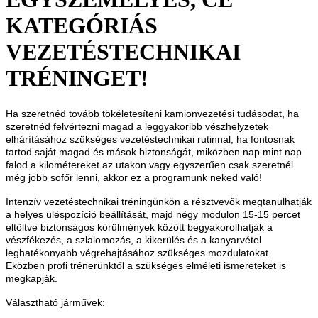
KATEGÓRIÁS
VEZETÉSTECHNIKAI
TRÉNINGET!
Ha szeretnéd tovább tökéletesíteni kamionvezetési tudásodat, ha
szeretnéd felvértezni magad a leggyakoribb vészhelyzetek
elhárításához szükséges vezetéstechnikai rutinnal, ha fontosnak
tartod saját magad és mások biztonságát, miközben nap mint nap
falod a kilométereket az utakon vagy egyszerűen csak szeretnél
még jobb sofőr lenni, akkor ez a programunk neked való!
Intenzív vezetéstechnikai tréningünkön a résztvevők megtanulhatják
a helyes üléspozíció beállítását, majd négy modulon 15-15 percet
eltöltve biztonságos körülmények között begyakorolhatják a
vészfékezés, a szlalomozás, a kikerülés és a kanyarvétel
leghatékonyabb végrehajtásához szükséges mozdulatokat.
Eközben profi trénerünktől a szükséges elméleti ismereteket is
megkapják.
Választható járművek: